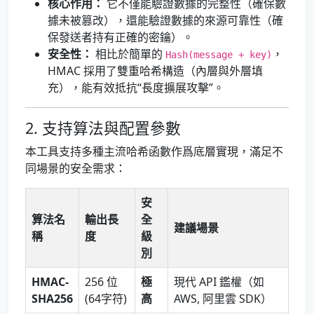
核心作用：
它不僅能驗證數據的完整性（確保數
據未被篡改），還能驗證數據的來源可靠性（確
保發送者持有正確的密鑰）。
安全性：
相比於簡單的
，
Hash(message + key)
HMAC 採用了雙重哈希構造（內層與外層填
充），能有效抵抗“長度擴展攻擊”。
2. 支持算法與配置參數
本工具支持多種主流哈希函數作爲底層實現，滿足不
同場景的安全需求：
安
算法名
輸出長
全
建議場景
稱
度
級
別
HMAC-
256 位
極
現代 API 鑑權（如
SHA256
(64字符)
高
AWS, 阿里雲 SDK）