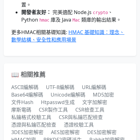
置。
開發者友好：
完美適配 Node.js
、
crypto
Python
庫及 Java
類庫的輸出結果。
hmac
Mac
更多HMAC相關基礎知識:
HMAC 基礎知識：理念、
數學結構、安全性和應用場景
📖 相關推薦
ASCII編解碼
UTF-8編解碼
URL編解碼
Base64編解碼
Unicode編解碼
MD5加密
文件Hash
Htpasswd生成
文字加解密
摩斯電碼
CSR製作工具
CSR檢查工具
私鑰格式校驗工具
CSR與私鑰匹配檢查
憑證與私鑰匹配檢查
憑證校驗工具
3DES加密解密
AES加密解密
DES加密解密
HMAC加密
PBKDF2密碼派生
Rabbit加密解密