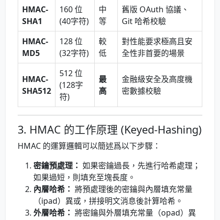
HMAC-
160 位
中
舊版 OAuth 協議、
SHA1
(40字符)
等
Git 哈希校驗
HMAC-
128 位
較
對性能要求極高且安
MD5
(32字符)
低
全性非首要的場景
512 位
HMAC-
最
金融級安全及高度機
(128字
SHA512
高
密數據校驗
符)
3. HMAC 的工作原理 (Keyed-Hashing)
HMAC 的運算邏輯可以簡述爲以下步驟：
密鑰預處理：
如果密鑰過長，先進行哈希處理；
如果過短，則填充至塊長度。
內層哈希：
將預處理後的密鑰與內層填充常量
（ipad）異或，拼接明文消息後計算哈希。
外層哈希：
將密鑰與外層填充常量（opad）異