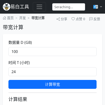
易白工具
首页
开发
带宽计算
分享
点赞
0
反馈
带宽计算
数据量 D (GB)
时间 T (小时)
计算带宽
计算结果