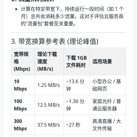
计算在特定带宽下，持续运行一段时间（如 1 个
月）总共会消耗多少流量。这对于评估云服务商
的“流量包”套餐至关重要。
3. 带宽换算参考表 (理论峰值)
宽带规
理论下载
下载 1GB
格
速度
适用场景
文件耗时
(Mbps)
(MB/s)
10
~13.6 分
小型办公 / 基
1.25 MB/s
Mbps
钟
础网页
100
~1.36 分
家庭光纤 / 普
12.5 MB/s
Mbps
钟
通云服务器
300
高清直播 / 大
37.5 MB/s
~27 秒
Mbps
文件传输