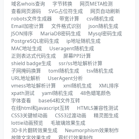
域名whois查询
字节转换
网页META检测
查看网页源码
SVG占位符生成
网页自动刷新
robots文件生成器
带宽计算
csv随机生成
Email加密计算
文件格式识别
json随机生成
JSON排序
MariaDB密码生成
Mysql密码生成
PostgreSQL密码生成
ip地址随机生成
MAC地址生成
Useragent随机生成
正则表达式代码生成
屏幕PPI计算
shield badge生成
ssr/ss地址解析计算
子网掩码换算
toml随机生成
tsv随机生成
URL地址解析
UserAgent分析
vmess地址解析计算
xml随机生成
XML排序
xpath测试
yaml随机生成
48色蜡笔颜色
字体查看
base64和文件互转
在线html和javascript互转
HTML5兼容性测试
CSS3关键帧动画
CSS3过渡动画
精灵图生成
lottie动画预览
毛玻璃效果生成
3D卡片翻转效果生成
Neumorphism效果制作
故障文字效果生成
霓虹灯效果制作