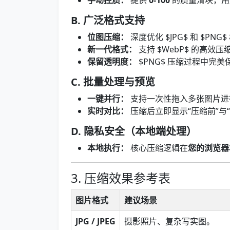
手动控质：
提供
0-100
的质量滑块，用
B. 广泛格式支持
位图压缩：
深度优化 $JPG$ 和 $P
新一代格式：
支持 $WebP$ 的高效
保留透明度：
$PNG$ 压缩过程中完美
C. 批量处理与预览
一键并行：
支持一次性拖入多张图片进
实时对比：
压缩后立即显示“压缩前”与
D. 隐私安全（本地端处理）
本地执行：
核心压缩逻辑在
您的浏览器
3. 压缩效果参考表
图片格式
建议场景
JPG / JPEG
摄影照片、复杂写实图。