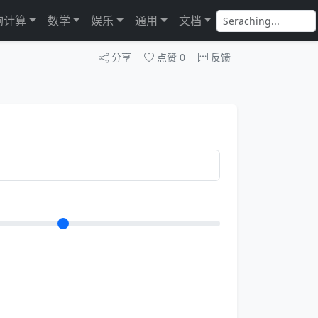
询计算
数学
娱乐
通用
文档
分享
点赞
0
反馈