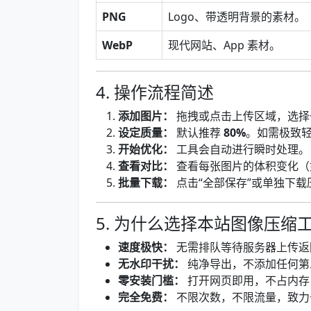
PNG
Logo、带透明背景的素材。
WebP
现代网站、App 素材。
4. 操作流程简述
添加图片：
拖拽或点击上传区域，选择
设定质量：
默认推荐
80%
。如需极致
开始优化：
工具会自动进行瞬时处理。
查看对比：
查看每张图片的体积变化（如：$2.
批量下载：
点击“全部保存”或单独下载
5. 为什么选择本站图像压缩
速度极快：
无需排队等待服务器上传返
无水印干扰：
纯净导出，不添加任何第
零安装门槛：
打开网页即用，不占内存
完全免费：
不限次数，不限流量，致力