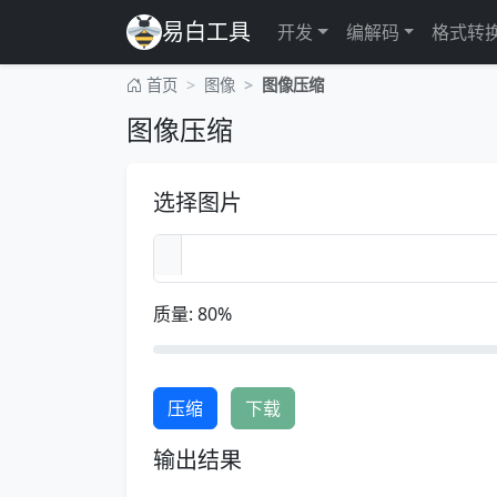
易白工具
开发
编解码
格式转
首页
图像
图像压缩
图像压缩
选择图片
质量:
80
%
压缩
下载
输出结果