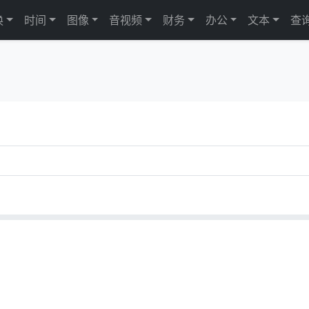
换
时间
图像
音视频
财务
办公
文本
查