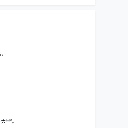
名。
大半”。