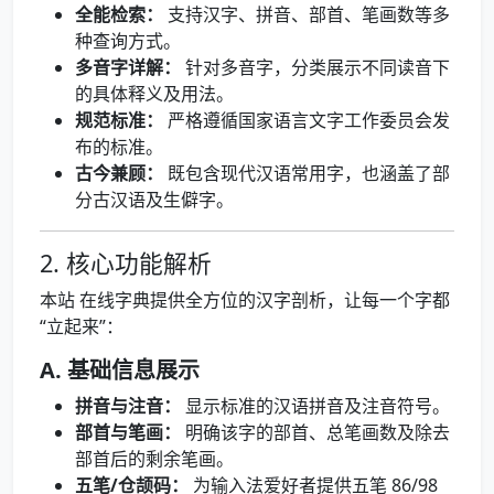
全能检索：
支持汉字、拼音、部首、笔画数等多
种查询方式。
多音字详解：
针对多音字，分类展示不同读音下
的具体释义及用法。
规范标准：
严格遵循国家语言文字工作委员会发
布的标准。
古今兼顾：
既包含现代汉语常用字，也涵盖了部
分古汉语及生僻字。
2. 核心功能解析
本站 在线字典提供全方位的汉字剖析，让每一个字都
“立起来”：
A. 基础信息展示
拼音与注音：
显示标准的汉语拼音及注音符号。
部首与笔画：
明确该字的部首、总笔画数及除去
部首后的剩余笔画。
五笔/仓颉码：
为输入法爱好者提供五笔 86/98