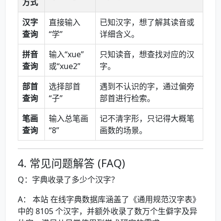
方式
汉字
直接输入
已知汉字，想了解其读音或
查询
“学”
详细含义。
拼音
输入“xue”
只知读音，想查找对应的汉
查询
或“xue2”
字。
部首
选择部首
遇到不认识的字，通过偏旁
查询
“子”
部首进行检索。
笔画
输入总笔画
记不清字形，只记得大概笔
查询
“8”
画数的场景。
4. 常见问题解答 (FAQ)
Q：字典收录了多少个汉字？
A： 本站 在线字典数据库涵盖了《通用规范汉字表》
中的 8105 个汉字，并额外收录了数万个生僻字及异