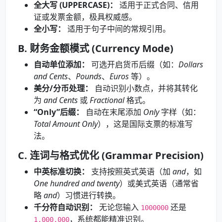
全大写 (UPPERCASE)：
适用于正式合同、信用
证或发票金额，极具权威感。
全小写：
适用于句子中间的常规引用。
B. 财务金额模式 (Currency Mode)
自动单位添加：
可选开启货币后缀（如：
Dollars
and Cents
、
Pounds
、
Euros
等）。
美分/分币处理：
自动识别小数点，并将其转化
为
and Cents
或
Fractional
格式。
“Only”后缀：
自动在末尾添加
Only
字样（如：
Total Amount Only
），这是国际支票的标准写
法。
C. 连词与格式优化 (Grammar Precision)
中英标准切换：
支持按照英式英语（加
and
，如
One hundred and twenty
）或美式英语（通常省
略
and
）习惯进行转换。
千分符自动识别：
无论您输入
还是
1000000
，系统都能精准识别。
1,000,000