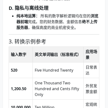
D. 隐私与离线处理
纯本地运算：
所有的数字解析逻辑均在您的
浏览
器前端
完成。您的财务数据、金额信息
绝不上传
服务器
，确保高度的商业机密安全。
3. 转换示例参考
应用场
输入数字
英文单词输出（标准格式）
景
日常表
520
Five Hundred Twenty
达
One Thousand Two
外贸发
1,200.50
Hundred and Cents Fifty
票金额
Only
宏观统
10,000,000
Ten Million