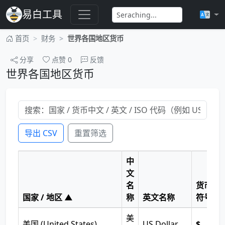
易白工具
首页
财务
世界各国地区货币
分享
点赞
0
反馈
世界各国地区货币
导出 CSV
重置筛选
中
文
名
货币
国家 / 地区 ▲
称
英文名称
符号
美
美国 (United States)
US Dollar
$