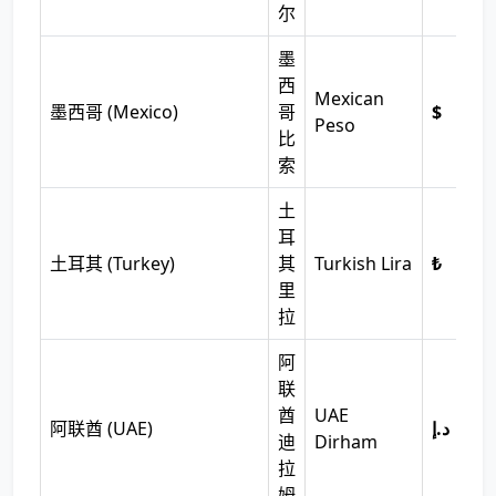
尔
墨
西
Mexican
墨西哥 (Mexico)
哥
$
Peso
比
索
土
耳
土耳其 (Turkey)
其
Turkish Lira
₺
里
拉
阿
联
酋
UAE
阿联酋 (UAE)
د.إ
迪
Dirham
拉
姆