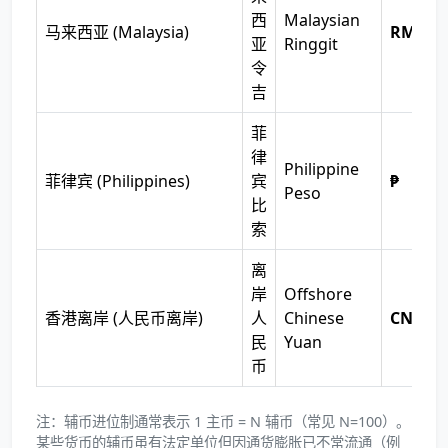
西
Malaysian
马来西亚 (Malaysia)
RM
亚
Ringgit
令
吉
菲
律
Philippine
菲律宾 (Philippines)
宾
₱
Peso
比
索
离
岸
Offshore
香港离岸 (人民币离岸)
人
Chinese
CNH
民
Yuan
币
注：辅币进位制通常表示 1 主币 = N 辅币（常见 N=100）。
某些货币的辅币虽有法定单位但因通货膨胀已不常流通（例