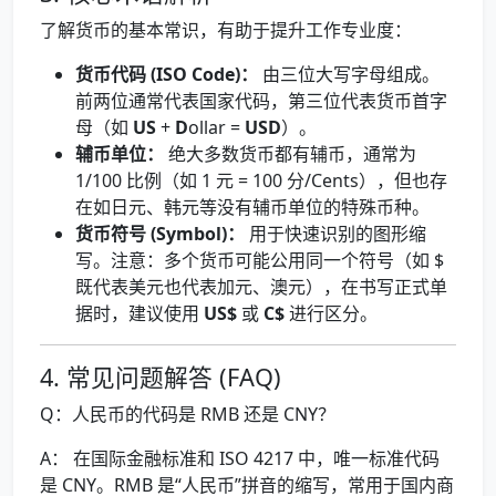
了解货币的基本常识，有助于提升工作专业度：
货币代码 (ISO Code)：
由三位大写字母组成。
前两位通常代表国家代码，第三位代表货币首字
母（如
US
+
D
ollar =
USD
）。
辅币单位：
绝大多数货币都有辅币，通常为
1/100 比例（如 1 元 = 100 分/Cents），但也存
在如日元、韩元等没有辅币单位的特殊币种。
货币符号 (Symbol)：
用于快速识别的图形缩
写。注意：多个货币可能公用同一个符号（如 $
既代表美元也代表加元、澳元），在书写正式单
据时，建议使用
US$
或
C$
进行区分。
4. 常见问题解答 (FAQ)
Q：人民币的代码是 RMB 还是 CNY？
A： 在国际金融标准和 ISO 4217 中，唯一标准代码
是 CNY。RMB 是“人民币”拼音的缩写，常用于国内商