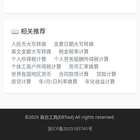
📖 相关推荐
人民币大写转换
支票日期大写转换
英文金额大写转换
税金税率计算
个人所得税计算
个人劳务报酬所得税计算
个体工商户所得税计算
货币汇率换算
世界各国地区货币
合同款项计算
贷款计算
房贷计算
年/月/日利率换算
年化收益计算
©2025 易白工具(EBTool) All rights reserved.
浙ICP备2025183741号