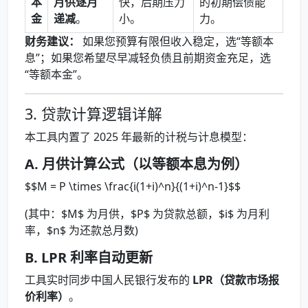
本
月供逐月
快，后期压力
的初期偿债能
金
递减
。
小。
力。
财务建议：
如果您预算有限但收入稳定，选“等额本
息”；如果您希望尽早减轻负债且前期资金充足，选
“等额本金”。
3. 贷款计算逻辑详解
本工具内置了 2025 年最新的计税与计息模型：
A. 月供计算公式（以等额本息为例）
$$M = P \times \frac{i(1+i)^n}{(1+i)^n-1}$$
(其中：$M$ 为月供，$P$ 为贷款总额，$i$ 为月利
率，$n$ 为还款总月数)
B. LPR 利率自动更新
工具实时同步中国人民银行发布的
LPR（贷款市场报
价利率）
。