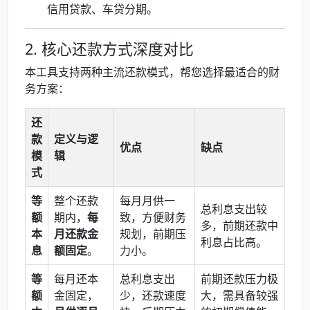
信用贷款、车贷分期。
2. 核心还款方式深度对比
本工具支持两种主流还款模式，帮您选择最适合的财
务方案：
还
款
定义与逻
优点
缺点
模
辑
式
等
整个还款
每月月供一
总利息支出较
额
期内，
每
致，方便财务
多，前期还款中
本
月还款金
规划，前期压
利息占比高。
息
额固定
。
力小。
等
每月还本
总利息支出
前期还款压力极
额
金固定，
少，还款速度
大，需具备较强