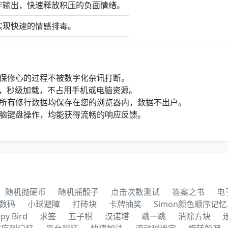
作输出，快速释放积压的负面情绪。
实现快速的情感排毒。
？
保修心的过程不被数字化杂讯打断。
 API，秒级加载，不占用手机或电脑资源。
所有修行数据均保存在您的浏览器内，数据不出户。
脑键盘操作，均能获得流畅的响应反馈。
随机抛硬币
随机摇骰子
点击次数测试
答案之书
电
数码
小球避障
打砖块
卡牌抽奖
Simon颜色顺序记忆
ppy Bird
求签
五子棋
汉诺塔
跳一跳
消除方块