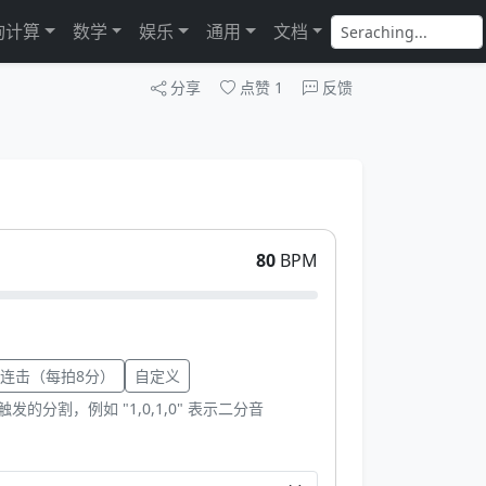
询计算
数学
娱乐
通用
文档
分享
点赞
1
反馈
80
BPM
连击（每拍8分）
自定义
分割，例如 "1,0,1,0" 表示二分音