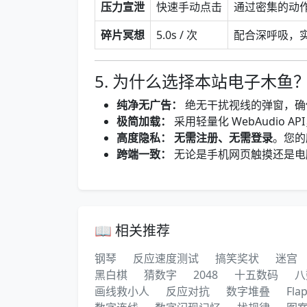
压力宣泄
快速手动点击
通过密集的动
碎片冥想
5.0s / 次
配合深呼吸，
5. 为什么选择本站电子木鱼
纯净无广告：
绝无干扰视线的弹窗，确
极简加载：
采用轻量化 WebAudio
高度隐私：
无需注册、无需登录
。您的
跨端一致：
无论是手机网页触摸还是电
📖 相关推荐
钢琴
反应速度测试
搞笑奖状
迷宫
黑白棋
猜数字
2048
十五数码
八
画线救小人
反应对抗
数字堆叠
Fla