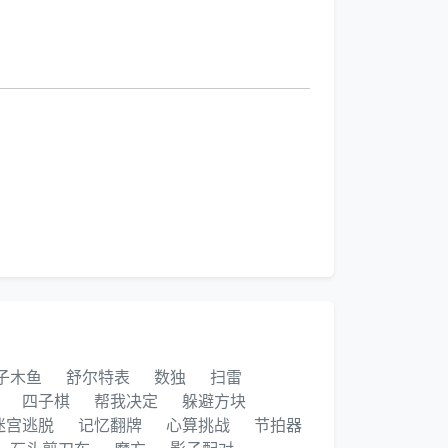
子木鱼
舒尔特表
数独
扫雷
四子棋
帮我决定
躲避方块
迷宫逃脱
记忆翻牌
心算挑战
节拍器