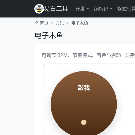
易白工具
开发
编解码
格式转
首页
娱乐
电子木鱼
电子木鱼
可调节 BPM、节奏模式、音色与震动 · 支
敲我