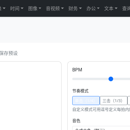
换
时间
图像
音视频
财务
办公
文本
查
持保存预设
BPM
节奏模式
单击（1/4）
三击（1/3）
自定义模式可用逗号定义每拍内触发的
音色