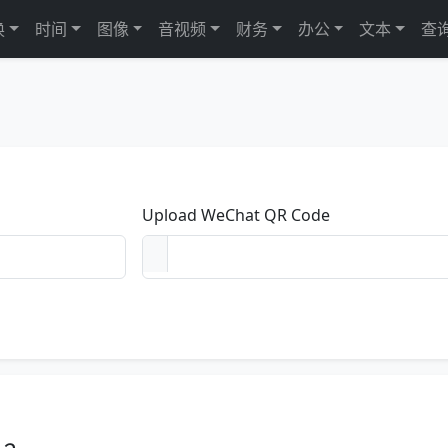
换
时间
图像
音视频
财务
办公
文本
查
Upload WeChat QR Code