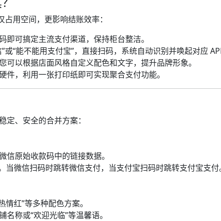
具？
仅占用空间，更影响结账效率：
码即可搞定主流支付渠道，保持柜台整洁。
”或“能不能用支付宝”，直接扫码，系统自动识别并唤起对应 AP
您可以根据店面风格自定义配色和文字，提升品牌形象。
硬件，利用一张打印纸即可实现聚合支付功能。
供稳定、安全的合并方案：
微信原始收款码中的链接数据。
识别技术。当微信扫码时跳转微信支付，当支付宝扫码时跳转支付宝支付
“热情红”等多种配色方案。
铺名称或“欢迎光临”等温馨语。