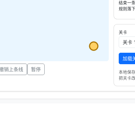
结束一条
规则落下
关卡
加载
撤销上条线
暂停
本地保
把关卡