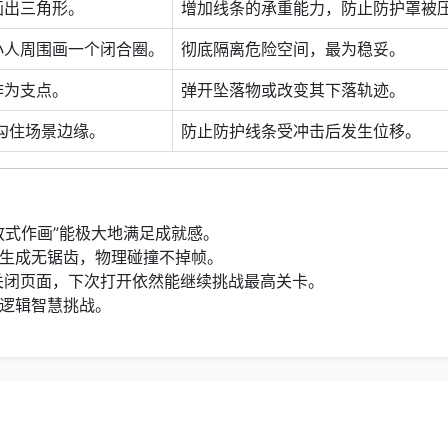
画出三角形。
增加线条的承重能力，防止防护罩被
小人周围画一个闭合圈。
彻底隔离危险空间，最为稳妥。
作为支点。
弹开坠落物或改变其下落轨迹。
，勾住场景边缘。
防止防护线条受冲击后发生位移。
？
放式作画”能极大地满足成就感。
生成无锯齿，物理碰撞不掉帧。
闭页面，下次打开依然能继续挑战最高关卡。
逻辑智慧挑战。