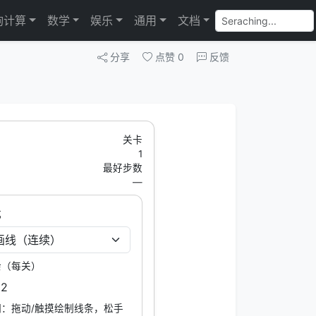
询计算
数学
娱乐
通用
文档
分享
点赞
0
反馈
关卡
1
最好步数
—
式
余（每关）
12
：拖动/触摸绘制线条，松手