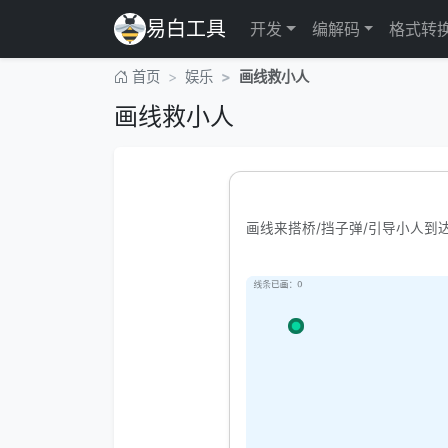
易白工具
开发
编解码
格式转
首页
娱乐
画线救小人
画线救小人
画线来搭桥/挡子弹/引导小人