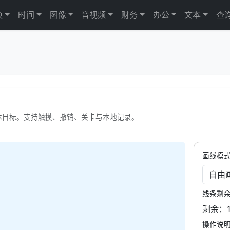
换
时间
图像
音视频
财务
办公
文本
查
到达目标。支持触摸、撤销、关卡与本地记录。
画线模
线条剩
剩余：
操作说明