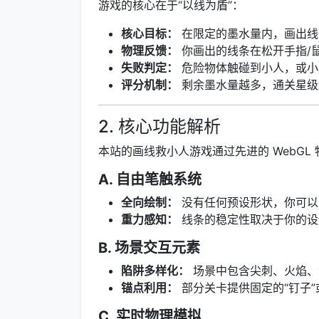
游戏的核心在于“以线为盾”：
核心目标：
在限定的墨水量内，画出线条
物理反馈：
你画出的线条在松开手指/
失败判定：
危险物体触碰到小人，或小
评分机制：
剩余墨水量越多，通关星级
2. 核心功能解析
本站的画线救小人游戏通过先进的 WebGL
A. 自由笔触系统
全向绘制：
没有任何预设形状，你可以
重力感知：
线条的稳定性取决于你的设
B. 场景交互元素
陷阱多样化：
场景中包含尖刺、火焰、
锚点利用：
部分关卡提供固定的“钉子
C. 实时物理模拟