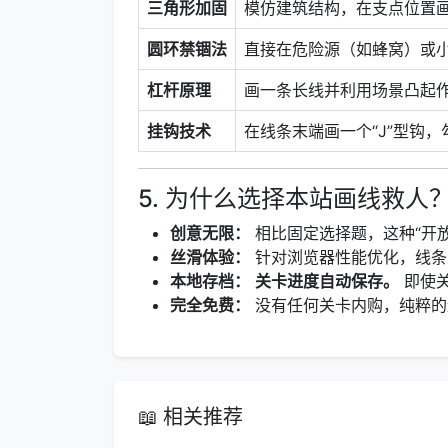
三角形加固
模仿建筑结构，在支点位置
圆环禁锢法
直接在危险源（如蜂窝）或
杠杆原理
画一条长线并利用场景凸起
挂钩技术
在线条末端画一个“J”型钩
5. 为什么选择本站画线救人
创意无限：
相比固定选择题，这种“开
丝滑体验：
针对浏览器性能优化，线条
本地存档：
关卡进度自动保存。
即使关
完全免费：
没有任何关卡内购，纯粹的
📖 相关推荐