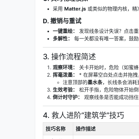
采用
Matter.js
或类似的物理内核，精
D. 撤销与重试
一键重绘：
发现线条设计失误？点击重
多解性：
每一关都没有唯一答案，鼓励
3. 操作流程简述
观察环境：
关卡开始时，危险（如蜜蜂
挥毫泼墨：
* 在屏幕空白处点击并拖
注意顶部的
墨水条
，长线条会消耗
生效考验：
松开手指，危险物体开始倒
倒计时守护：
观察线条是否能成功挡住
4. 救人进阶“建筑学”技巧
技巧名称
操作描述