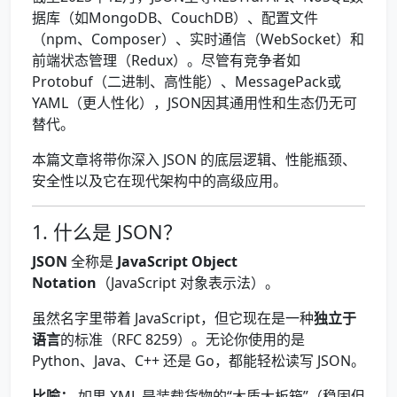
据库（如MongoDB、CouchDB）、配置文件
（npm、Composer）、实时通信（WebSocket）和
前端状态管理（Redux）。尽管有竞争者如
Protobuf（二进制、高性能）、MessagePack或
YAML（更人性化），JSON因其通用性和生态仍无可
替代。
本篇文章将带你深入 JSON 的底层逻辑、性能瓶颈、
安全性以及它在现代架构中的高级应用。
1. 什么是 JSON？
JSON
全称是
JavaScript Object
Notation
（JavaScript 对象表示法）。
虽然名字里带着 JavaScript，但它现在是一种
独立于
语言
的标准（RFC 8259）。无论你使用的是
Python、Java、C++ 还是 Go，都能轻松读写 JSON。
比喻：
如果 XML 是装载货物的“木质大板箱”（稳固但