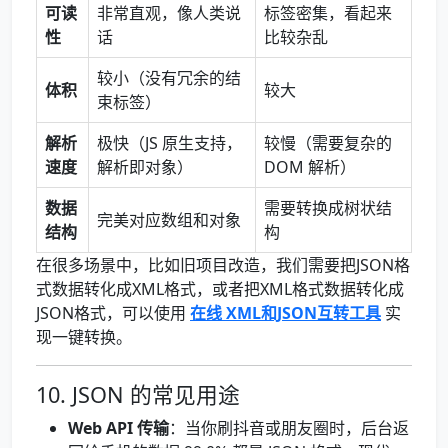
可读
非常直观，像人类说
标签密集，看起来
性
话
比较杂乱
较小（没有冗余的结
体积
较大
束标签）
解析
极快（JS 原生支持，
较慢（需要复杂的
速度
解析即对象）
DOM 解析）
数据
需要转换成树状结
完美对应数组和对象
结构
构
在很多场景中，比如旧项目改造，我们需要把JSON格
式数据转化成XML格式，或者把XML格式数据转化成
JSON格式，可以使用
在线 XML和JSON互转工具
实
现一键转换。
10. JSON 的常见用途
Web API 传输
：当你刷抖音或朋友圈时，后台返