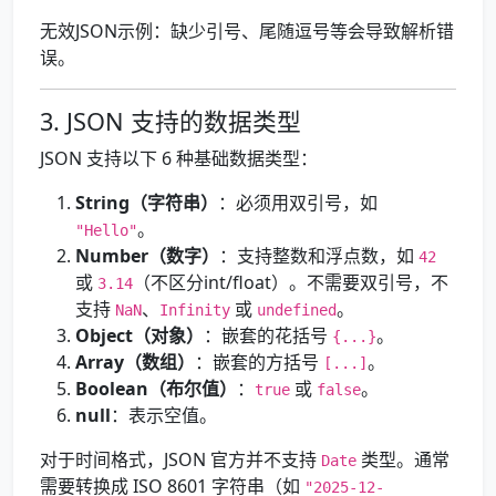
无效JSON示例：缺少引号、尾随逗号等会导致解析错
误。
3. JSON 支持的数据类型
JSON 支持以下 6 种基础数据类型：
String（字符串）
：必须用双引号，如
。
"Hello"
Number（数字）
：支持整数和浮点数，如
42
或
（不区分int/float）。不需要双引号，不
3.14
支持
、
或
。
NaN
Infinity
undefined
Object（对象）
：嵌套的花括号
。
{...}
Array（数组）
：嵌套的方括号
。
[...]
Boolean（布尔值）
：
或
。
true
false
null
：表示空值。
对于时间格式，JSON 官方并不支持
类型。通常
Date
需要转换成 ISO 8601 字符串（如
"2025-12-