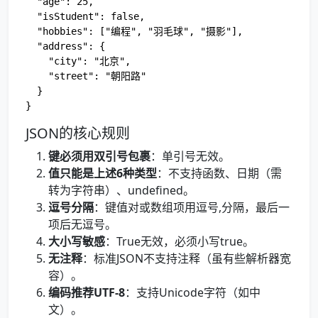
  "age": 25,

  "isStudent": false,

  "hobbies": ["编程", "羽毛球", "摄影"],

  "address": {

    "city": "北京",

    "street": "朝阳路"

  }

JSON的核心规则
键必须用双引号包裹
：单引号无效。
值只能是上述6种类型
：不支持函数、日期（需
转为字符串）、undefined。
逗号分隔
：键值对或数组项用逗号,分隔，最后一
项后无逗号。
大小写敏感
：True无效，必须小写true。
无注释
：标准JSON不支持注释（虽有些解析器宽
容）。
编码推荐UTF-8
：支持Unicode字符（如中
文）。