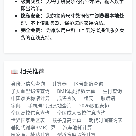
极简交互：
无需了解复杂的行业术语，输入数字
即出清单。
隐私安全：
您的装修尺寸数据仅在
浏览器本地处
理
，不上传服务器，保护您的家装隐私。
完全免费：
为家装用户和 DIY 爱好者提供永久免
费的在线支持。
📖 相关推荐
身份证信息查询
计算器
区号邮编查询
子女血型遗传查询
BMI体质指数计算
生肖查询
中国家庭称谓计算
成语查询
组词
歇后语
字典
手机号码归属地查询
2026放假安排
全国高校信息查询
全国成人高校信息查询
世界国家地区表
孩子身高计算
朝代时间查询表
基础代谢率BMR计算
汽车油耗计算
国家育儿补贴计算
裂缝宽度验算计算