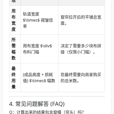
项
用
轨道宽度
布
窗帘拉开后的平铺总宽
$\times$ 褶皱倍
宽
度。
率
度
所
需
用布宽度 $\div$
决定了需要多少块布拼
幅
布料门幅
接（仅限小门幅）。
数
最
终
(成品高度 + 损耗
您最终需要向商家购买
用
值) $\times$ 幅数
的总米数。
量
4. 常见问题解答 (FAQ)
Q：计算出来的结果包含窗幔（帘头）吗？