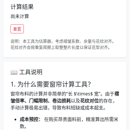
计算结果
尚未计算
重置
说明：本工具为估算器，考虑褶皱系数、余量与花纹对齐。
花纹对齐会按重复周期上取整整片长度以保证花型对齐。
📖 工具说明
1. 为什么需要窗帘计算工具？
窗帘布料的计算并非简单的“长 $\times$ 宽”。由于
褶
皱倍率、门幅限制、卷边损耗
以及
花纹对位
的存在，
手动计算极易出错，导致布料短缺或成本超支。
成本预控：
在购买昂贵面料前，精准算出所需米
数。