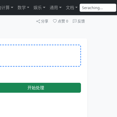
询计算
数学
娱乐
通用
文档
分享
点赞
0
反馈
开始处理