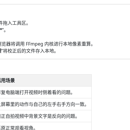
件拖入工具区。
°
”。
浏览器将调用 FFmpeg 内核进行本地像素重算。
频
”将校正后的文件存入本地。
适用场景
修复电脑端打开视频时侧着看的问题。
让屏幕里的动作与自己的左手右手方向一致。
纠正自拍视频中背景文字是反向的问题。
还原正常观看视角。