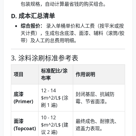
包装规格，自动计算最省钱的购买组合。
D. 成本汇总清单
综合报价：
录入单桶单价和人工费（按平米或按
天计费），生成包含底漆、面漆、辅料（滚筒/胶
带）及人工的总费用明细。
3. 涂料涂刷标准参考表
标准配比/涂
项目
作用说明
布率
12 - 14
底漆
封闭基层、抗碱防
$m^2/L$ (涂
(Primer)
霉、节省面漆。
刷 1 遍)
10 - 12
面漆
最终成色、耐擦洗、
$m^2/L$ (建
(Topcoat)
遮盖力表现。
议 2 遍)