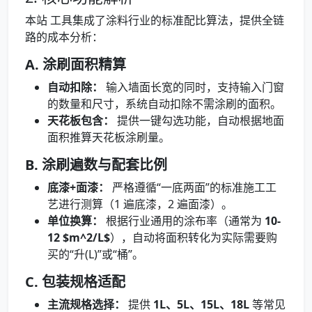
本站 工具集成了涂料行业的标准配比算法，提供全链
路的成本分析：
A. 涂刷面积精算
自动扣除：
输入墙面长宽的同时，支持输入门窗
的数量和尺寸，系统自动扣除不需涂刷的面积。
天花板包含：
提供一键勾选功能，自动根据地面
面积推算天花板涂刷量。
B. 涂刷遍数与配套比例
底漆+面漆：
严格遵循“一底两面”的标准施工工
艺进行测算（1 遍底漆，2 遍面漆）。
单位换算：
根据行业通用的涂布率（通常为
10-
12 $m^2/L$
），自动将面积转化为实际需要购
买的“升(L)”或“桶”。
C. 包装规格适配
主流规格选择：
提供
1L、5L、15L、18L
等常见