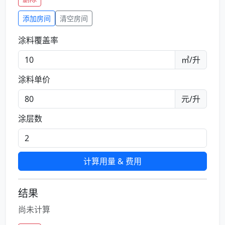
添加房间
清空房间
涂料覆盖率
㎡/升
涂料单价
元/升
涂层数
计算用量 & 费用
结果
尚未计算