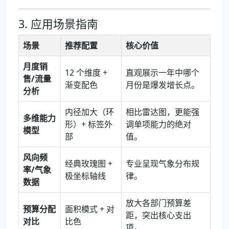
3. 应用场景指南
场景
推荐配置
核心价值
月度销
12 个维度 +
直观展示一年中哪个
售/流量
渐变配色
月份是爆发增长点。
分析
内径加大（环
相比雷达图，更能强
多维能力
形）+ 标签外
调单项能力的绝对
模型
部
值。
风向频
经典玫瑰图 +
专业呈现气象分布规
率/气象
极坐标轴线
律。
数据
放大各部门预算差
预算分配
面积模式 + 对
距，突出核心支出
对比
比色
项。