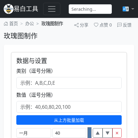
易白工具
首页
办公
玫瑰图制作
分享
点赞
0
反馈
玫瑰图制作
数据与设置
类别（逗号分隔）
数值（逗号分隔）
从上方批量加载
▲
▼
✕