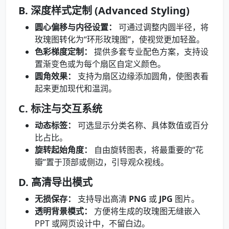
B. 深度样式定制 (Advanced Styling)
圆心偏移与内径设置：
可通过调整内圆半径，将
玫瑰图转化为“环形玫瑰图”，使视觉更加轻盈。
色彩梯度定制：
提供多套专业配色方案，支持设
置渐变色或为每个扇区自定义颜色。
圆角效果：
支持为扇区边缘添加圆角，使图表看
起来更加现代和温润。
C. 标注与交互系统
动态标签：
可选显示分类名称、具体数值或百分
比占比。
旋转起始角度：
自由旋转图表，将最重要的“花
瓣”置于顶部或侧边，引导观众视线。
D. 高清导出模式
无损保存：
支持导出高清
PNG
或
JPG
图片。
透明背景模式：
方便将生成的玫瑰图无缝嵌入
PPT 或网页设计中，不留白边。