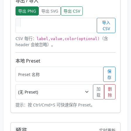
导出 / 导入
导出 PNG
导出 SVG
导出 CSV
导入
CSV
CSV 每行：
（含
label,value,color(optional)
header 会被忽略）。
本地 Preset
保
存
加
删
载
除
提示：按 Ctrl/Cmd+S 可快速保存 Preset。
预览
实时更新