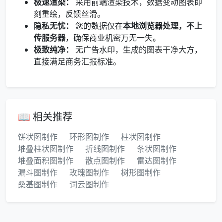
极速渲染：
采用前端渲染技术，数据变动图表即
刻重绘，反馈丝滑。
隐私无忧：
您的数据仅在
本地浏览器处理，不上
传服务器
，确保商业机密万无一失。
极致纯净：
无广告水印，生成的图表干净大方，
直接满足商务汇报标准。
📖 相关推荐
饼状图制作
环形图制作
柱状图制作
堆叠柱状图制作
折线图制作
条状图制作
堆叠面积图制作
散点图制作
雷达图制作
漏斗图制作
玫瑰图制作
树形图制作
桑基图制作
词云图制作