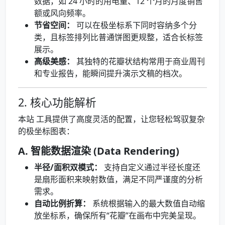
数据，如 24 小时的用电量、12 个月的月度销售
额或风向频率。
节省空间：
可以在极坐标系下同时容纳多个分
类，且标签排列比普通饼图更规整，适合长标签
展示。
高级美感：
其独特的花瓣状结构常用于商业周刊
和专业报告，能瞬间提升演示文稿的档次。
2. 核心功能解析
本站 工具提供了高度灵活的配置，让您轻松驾驭复杂
的极坐标图表：
A. 智能数据渲染 (Data Rendering)
半径/面积双模式：
支持自定义通过半径长度还
是扇形面积来映射数值，满足不同严谨度的分析
需求。
自动比例折算：
系统根据输入的最大数值自动缩
放坐标系，确保所有“花瓣”在画布中完美呈现。