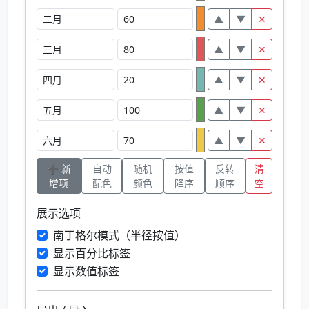
▲
▼
✕
▲
▼
✕
▲
▼
✕
▲
▼
✕
▲
▼
✕
➕ 新
自动
随机
按值
反转
清
增项
配色
颜色
降序
顺序
空
展示选项
南丁格尔模式（半径按值）
显示百分比标签
显示数值标签